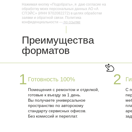
Нажимая кнопку «Подобрать», я даю согласие на
обработку моих персональных данных АО «А
СПЭЙС» (ИНН 9702082272) в целях обработки
заявки и обратной связи. Политика
конфиденциальности —
по ссылке
Преимущества
форматов
1
2
Готовность 100%
Ги
Помещения с ремонтом и отделкой,
С 
готовые к въезду за 1 день.
пер
Вы получаете универсальное
ме
пространство по авторскому
пла
стандарту сервисных офисов.
ар
Без комиссий и переплат.
зад