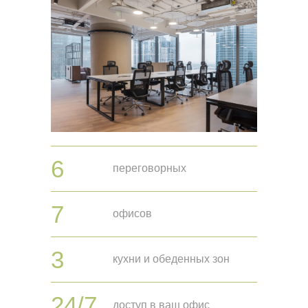
6
переговорных
7
офисов
3
кухни и обеденных зон
Назад
Вперед
24/7
доступ в ваш офис