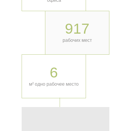
офиса
917
рабочих мест
6
м² одно рабочее место