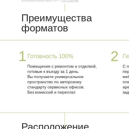
конфиденциальности —
по ссылке
Преимущества
форматов
1
2
Готовность 100%
Ги
Помещения с ремонтом и отделкой,
С 
готовые к въезду за 1 день.
пер
Вы получаете универсальное
ме
пространство по авторскому
пла
стандарту сервисных офисов.
ар
Без комиссий и переплат.
зад
Расположение