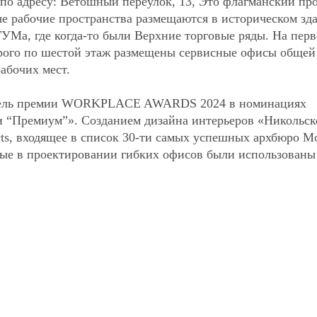
о адресу: Ветошный переулок, 13, Это флагманский пр
ые рабочие пространства размещаются в историческом зд
ГУМа, где когда-то были Верхние торговые ряды. На пер
торого по шестой этаж размещены сервисные офисы общей
абочих мест.
тель премии WORKPLACE AWARDS 2024 в номинациях
и “Премиум”». Созданием дизайна интерьеров «Никольс
cts, входящее в список 30-ти самых успешных архбюро 
рвые в проектировании гибких офисов были использованы