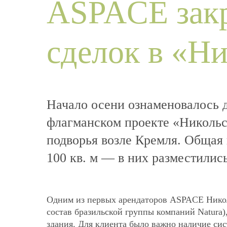
ASPACE зак
Кузнецкий мост
Останкино
сделок в «Н
Никольская
Технопарк
Империя
Начало осени ознаменовалось 
Федерация
флагманском проекте «Николь
Бригантина
подворья возле Кремля. Общая
Новосущевский
100 кв. м — в них разместились
Цветной бульвар
Звенигородская
СП
Одним из первых арендаторов ASPACE Николь
состав бразильской группы компаний Natura)
здания. Для клиента было важно наличие си