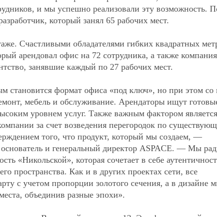
удников, и мы успешно реализовали эту возможность. П
азработчик, который занял 65 рабочих мест.
этаже. Счастливыми обладателями гибких квадратных мет
орый арендовал офис на 72 сотрудника, а также компания
нтство, занявшие каждый по 27 рабочих мест.
ым становится формат офиса «под ключ», но при этом со
ремонт, мебель и обслуживание. Арендаторы ищут готовы
высоким уровнем услуг. Также важным фактором являетс
компании за счет возведения перегородок по существую
ерждением того, что продукт, который мы создаем, —
, основатель и генеральный директор ASPACE. — Мы рад
сть «Никольской», которая сочетает в себе аутентичност
го пространства. Как и в других проектах сети, все
рту с учетом пропорции золотого сечения, а в дизайне 
места, объединив разные эпохи».