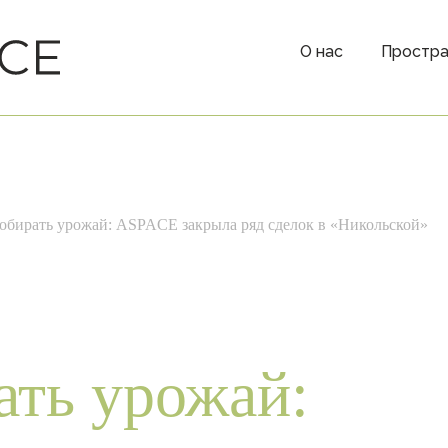
О нас
Простра
обирать урожай: ASPACE закрыла ряд сделок в «Никольской»
тва
Форматы
ать урожай:
Готовые офисы