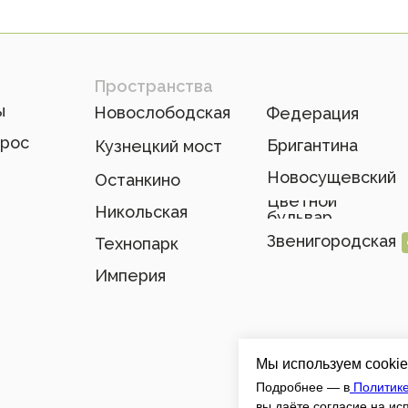
Пространства
ы
Новослободская
Федерация
прос
Бригантина
Кузнецкий мост
Новосущевский
Останкино
Цветной
Никольская
бульвар
Звенигородская
Технопарк
Империя
Мы используем cookie
Подробнее — в
Политик
вы даёте согласие на ис