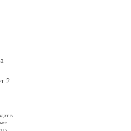
Партнерам
обственникам
Контакты
на
т 2
одит в
аже
ить