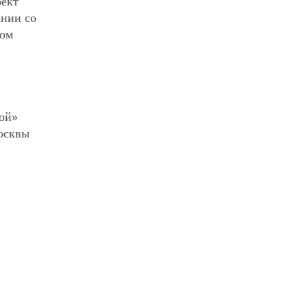
оект
ании со
вом
кой»
Москвы