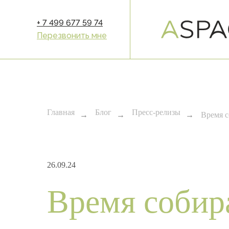
+ 7 499 677 59 74
Перезвонить мне
Главная
Блог
Пресс-релизы
→
→
→
Время с
26.09.24
Пространс
Время собир
Новослободская