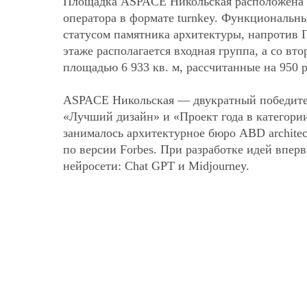
Площадка ASPACE Никольская расположена п
оператора в формате turnkey. Функциональн
статусом памятника архитектуры, напротив 
этаже располагается входная группа, а со в
площадью 6 933 кв. м, рассчитанные на 950 р
ASPACE Никольская — двукратный победи
«Лучший дизайн» и «Проект года в категори
занималось архитектурное бюро ABD archite
по версии Forbes. При разработке идей впе
нейросети: Chat GPT и Midjourney.