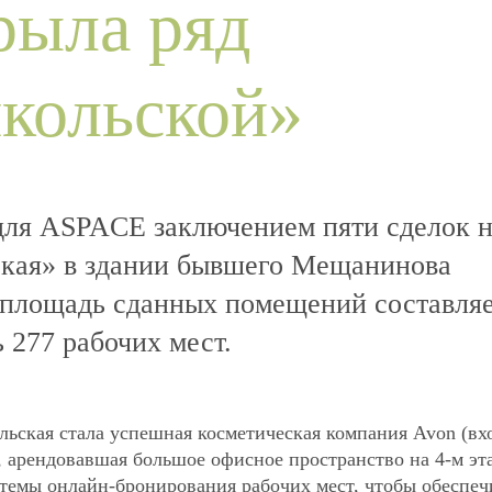
рыла ряд
Офисы под запрос
икольской»
С
для ASPACE заключением пяти сделок 
ская» в здании бывшего Мещанинова
 площадь сданных помещений составляе
 277 рабочих мест.
Б
ская стала успешная косметическая компания Avon (вх
, арендовавшая большое офисное пространство на 4-м эт
стемы онлайн-бронирования рабочих мест, чтобы обеспеч