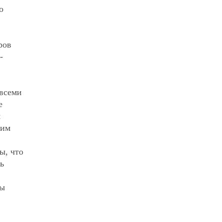
о
ров
-
 всеми
е
я
щим
ы, что
ь
мы